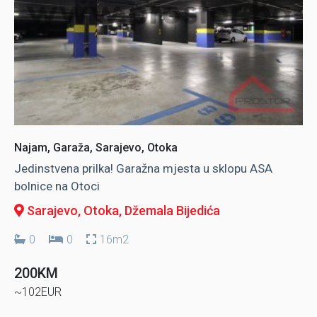
Najam, Garaža, Sarajevo, Otoka
Jedinstvena prilka! Garažna mjesta u sklopu ASA
bolnice na Otoci
Sarajevo, Otoka
, Džemala Bijedića
0
0
16m2
200KM
~102EUR