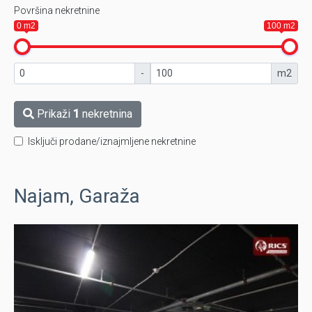
Površina nekretnine
0 m2
100 m2
-
m2
Prikaži
1
nekretnina
Isključi prodane/iznajmljene nekretnine
Najam, Garaža