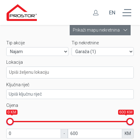
EN
Leaflet
Prikaži mapu nekretnina
Tip akcije
Tip nekretnine
Lokacija
Ključna riječ
Cijena
0 KM
600 KM
-
KM